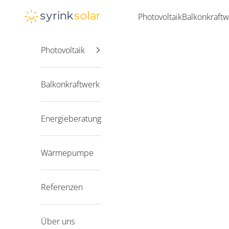
Zum Inhalt springen
Syrink
Photovoltaik
Balkonkraftw
Photovoltaik
Balkonkraftwerk
Energieberatung
Wärmepumpe
Referenzen
Über uns