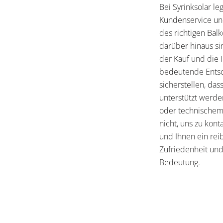
Bei Syrinksolar l
Kundenservice un
des richtigen Balk
darüber hinaus sin
der Kauf und die I
bedeutende Entsc
sicherstellen, das
unterstützt werde
oder technischem
nicht, uns zu kont
und Ihnen ein reib
Zufriedenheit und
Bedeutung.