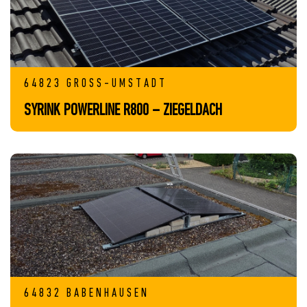
64823 GROSS-UMSTADT
SYRINK POWERLINE R800 – ZIEGELDACH
64832 BABENHAUSEN