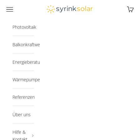
Zum Inhalt springen
Syrink
Navigationsmenü öffnen
Warenk
Photovoltaik
Balkonkraftwerk
Energieberatung
Wärmepumpe
Referenzen
Über uns
Hilfe &
Kontakt