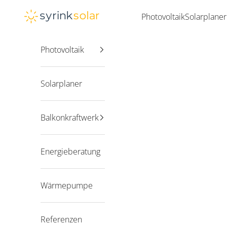
Zum Inhalt springen
Syrink
Photovoltaik
Solarplaner
Photovoltaik
Solarplaner
Balkonkraftwerk
Energieberatung
Wärmepumpe
Referenzen