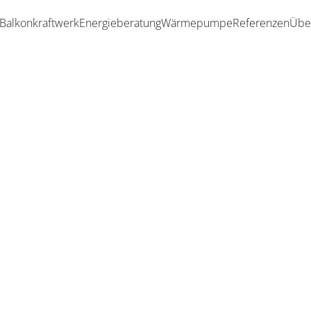
Balkonkraftwerk
Energieberatung
Wärmepumpe
Referenzen
Übe