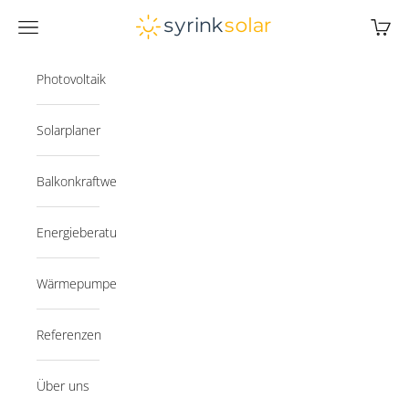
Zum Inhalt springen
Syrink
Navigationsmenü öffnen
Warenk
Photovoltaik
Solarplaner
Balkonkraftwerk
Energieberatung
Wärmepumpe
Referenzen
Über uns