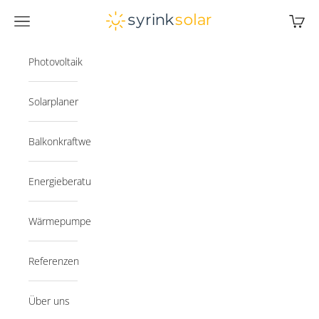
Zum Inhalt springen
Syrink
Navigationsmenü öffnen
Warenk
Photovoltaik
Solarplaner
Balkonkraftwerk
Energieberatung
Wärmepumpe
Referenzen
Über uns