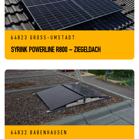
64823 GROSS-UMSTADT
SYRINK POWERLINE R800 – ZIEGELDACH
64832 BABENHAUSEN