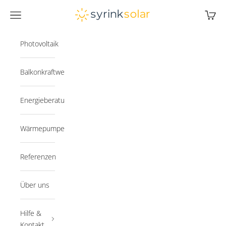
Zum Inhalt springen
Syrink
Navigationsmenü öffnen
Warenk
Photovoltaik
Balkonkraftwerk
Energieberatung
Wärmepumpe
Referenzen
Über uns
Hilfe &
Kontakt